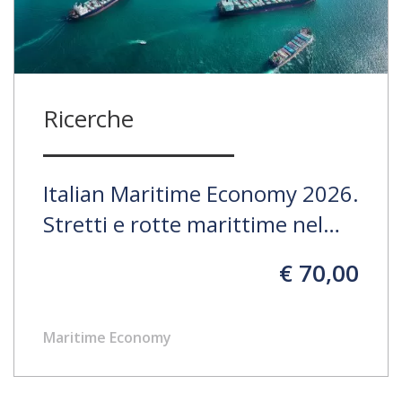
Ricerche
Italian Maritime Economy 2026.
Stretti e rotte marittime nel
nuovo scenario globale. La
€ 70,00
centralità del Mediterraneo tra
crescente competizione e
Maritime Economy
cambiamenti delle catene
logistico-portuali