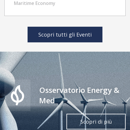
Challenges, and Inequality
Maritime Economy
Scopri tutti gli Eventi
Osservatorio Energy &
Med
Scopri di più