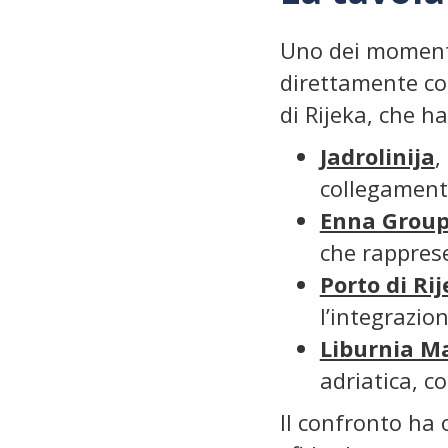
Uno dei momenti 
direttamente coi
di Rijeka, che ha
Jadrolinija
,
collegamenti
Enna Grou
che rapprese
Porto di Ri
l’integrazio
Liburnia M
adriatica, c
Il confronto ha 