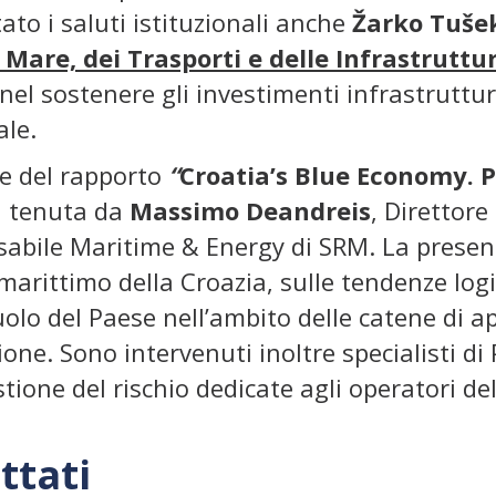
ato i saluti istituzionali anche
Žarko Tuše
 Mare, dei Trasporti e delle Infrastruttu
el sostenere gli investimenti infrastruttura
le.
e del rapporto
“
Croatia’s Blue Economy. P
a tenuta da
Massimo Deandreis
, Direttore
sabile Maritime & Energy di SRM. La prese
marittimo della Croazia, sulle tendenze logis
uolo del Paese nell’ambito delle catene di 
one. Sono intervenuti inoltre specialisti di 
stione del rischio dedicate agli operatori de
ttati