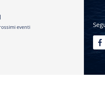
M
Seg
rossimi eventi