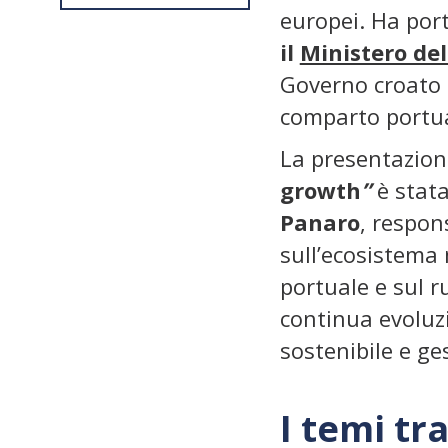
europei. Ha port
il
Ministero del
Governo croato n
comparto portua
La presentazion
growth
”
è stat
Panaro
, respon
sull’ecosistema 
portuale e sul r
continua evoluzi
sostenibile e ge
I temi tra