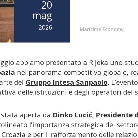
20
mag
2026
Maritime Economy
ggio abbiamo presentato a Rijeka uno studio
oazia
nel panorama competitivo globale, re
parte del
Gruppo Intesa Sanpaolo
. L’evento
ttiva delle istituzioni e degli operatori del
 stata aperta da
Dinko Lucić
,
Presidente d
tolineato l’importanza strategica del settor
Croazia e per il rafforzamento delle relazion