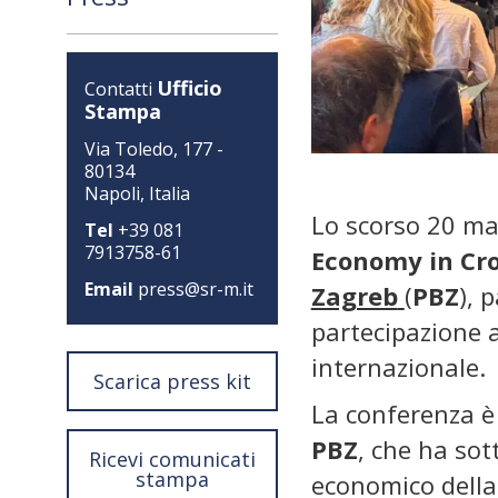
Ufficio
Contatti
Stampa
Via Toledo, 177 -
80134
Napoli, Italia
Lo scorso 20 ma
Tel
+39 081
7913758-61
Economy in Cr
Email
press@sr-m.it
Zagreb
(
PBZ
), 
partecipazione a
internazionale.
Scarica press kit
La conferenza è
PBZ
, che ha sot
Ricevi comunicati
stampa
economico della 