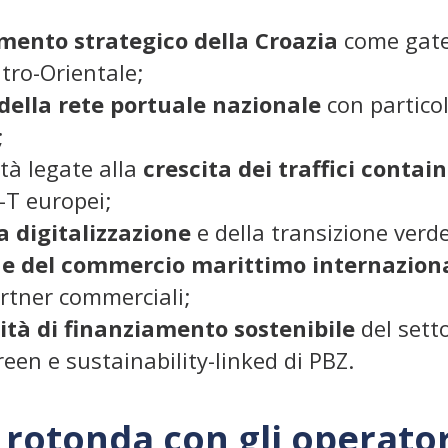
mento strategico della Croazia
come gatew
tro-Orientale;
della rete portuale nazionale
con particol
;
tà legate alla
crescita dei traffici contain
-T europei;
la digitalizzazione
e della transizione verde 
e del commercio marittimo internaziona
artner commerciali;
tà di finanziamento sostenibile
del sett
een e sustainability-linked di PBZ.
 rotonda con gli operatori