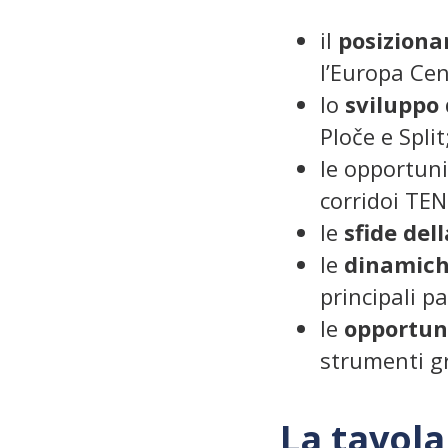
il
posiziona
l’Europa Cen
lo
sviluppo 
Ploče e Split
le opportuni
corridoi TEN
le
sfide del
le
dinamich
principali p
le
opportuni
strumenti gr
La tavola