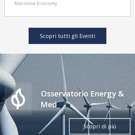
Challenges, and Inequality
Maritime Economy
Scopri tutti gli Eventi
Osservatorio Energy &
Med
Scopri di più