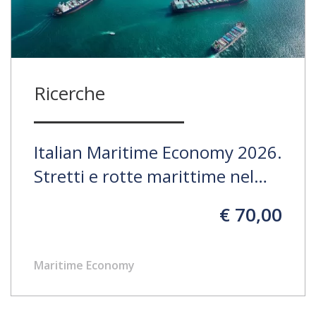
Ricerche
Italian Maritime Economy 2026.
Stretti e rotte marittime nel
nuovo scenario globale. La
€ 70,00
centralità del Mediterraneo tra
crescente competizione e
Maritime Economy
cambiamenti delle catene
logistico-portuali