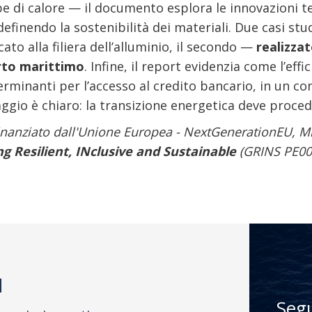
pe di calore — il documento esplora le innovazioni t
definendo la sostenibilità dei materiali. Due casi stud
ato alla filiera dell’alluminio, il secondo —
realizza
orto marittimo
. Infine, il report evidenzia come l’effi
rminanti per l’accesso al credito bancario, in un co
aggio è chiaro: la transizione energetica deve proced
finanziato dall'Unione Europea - NextGenerationEU, M
 Resilient, INclusive and Sustainable
(GRINS PE00
M
Seg