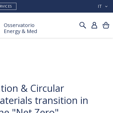
IT
RVICES
Osservatorio
Energy & Med
ion & Circular
erials transition in
he "Net Zero"