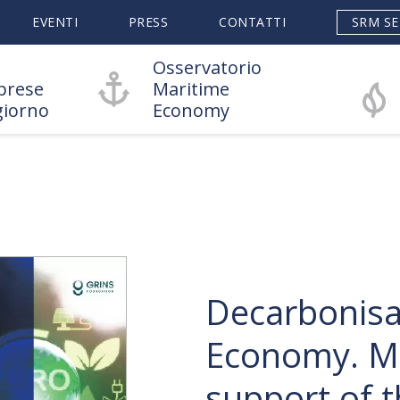
EVENTI
PRESS
CONTATTI
SRM SE
Osservatorio
prese
Maritime
giorno
Economy
Decarbonisat
Economy. Mat
support of t