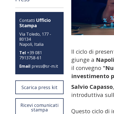
Ufficio
Contatti
Stampa
Via Toledo, 177 -
80134
Napoli, Italia
Il ciclo di pres
Tel
+39 081
7913758-61
giunge a
Napol
Email
press@sr-m.it
il convegno
"Nu
investimento p
Salvio Capasso
Scarica press kit
introduttiva sul
Ricevi comunicati
stampa
Questo ciclo di 