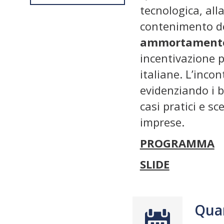
tecnologica, all
contenimento dei
ammortamento
incentivazione p
italiane. L’inc
evidenziando i b
casi pratici e sc
imprese.
PROGRAMMA
SLIDE
Qua