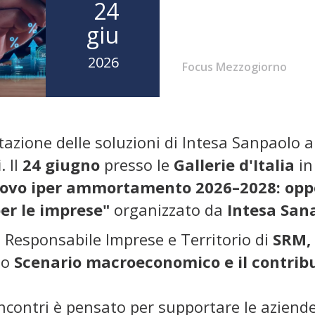
24
giu
2026
Focus Mezzogiorno
entazione delle soluzioni di Intesa Sanpaolo 
i
. Il
24 giugno
presso le
Gallerie d'Italia
in
ovo iper ammortamento 2026–2028: opport
er le imprese"
organizzato da
Intesa Sana
, Responsabile Imprese e Territorio di
SRM,
lo
Scenario macroeconomico e il contribut
incontri è pensato per supportare le aziende 