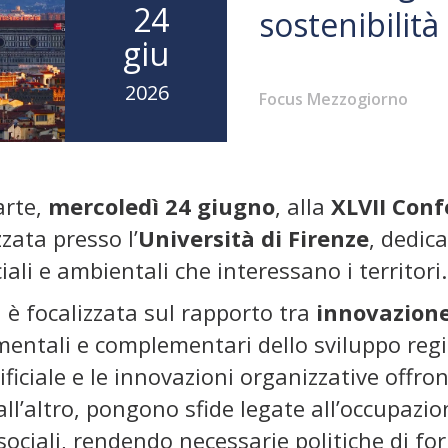
24
sostenibilità
giu
2026
Focus Mezzogiorno
arte,
mercoledì 24 giugno
, alla
XLVII Conf
zata presso l’
Università di Firenze
, dedic
ali e ambientali che interessano i territori.
 è focalizzata sul rapporto tra
innovazione
ntali e complementari dello sviluppo region
rtificiale e le innovazioni organizzative offr
all’altro, pongono sfide legate all’occupazio
ociali, rendendo necessarie politiche di for