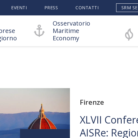
EVENTI
PRESS
CONTATTI
SRM SE
Osservatorio
prese
Maritime
giorno
Economy
Firenze
XLVII Confer
AISRe: Regio