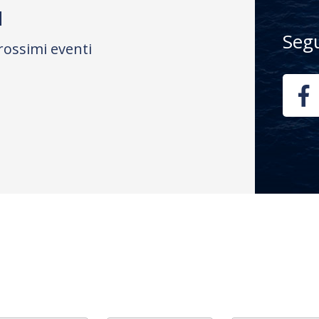
M
Seg
rossimi eventi