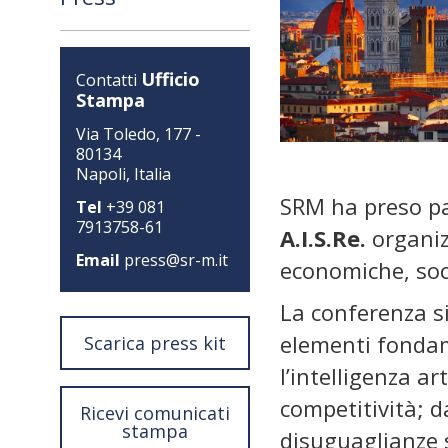
Ufficio
Contatti
Stampa
Via Toledo, 177 -
80134
Napoli, Italia
SRM ha preso p
Tel
+39 081
7913758-61
A.I.S.Re.
organiz
Email
press@sr-m.it
economiche, soci
La conferenza si
elementi fondame
Scarica press kit
l’intelligenza a
competitività; d
Ricevi comunicati
stampa
disuguaglianze s