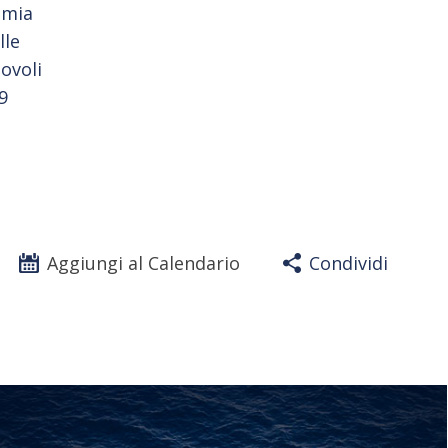
omia
lle
Novoli
9
Aggiungi al Calendario
Condividi