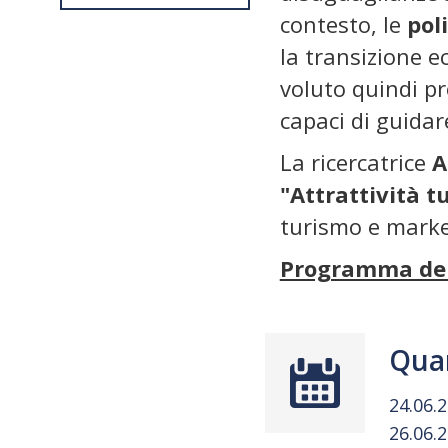
contesto, le
pol
la transizione e
voluto quindi pr
capaci di guidar
La ricercatrice
A
"Attrattività t
turismo e market
Programma del
Qua
24.06.
26.06.