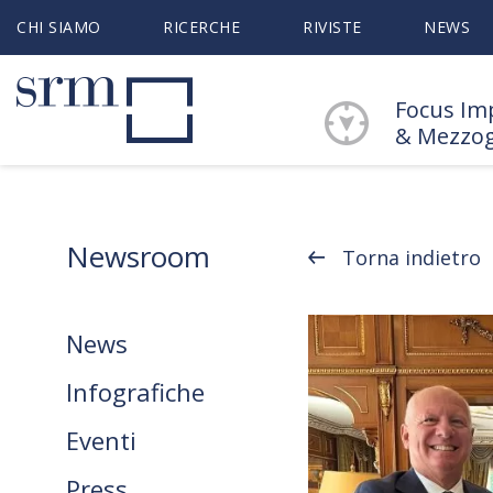
CHI SIAMO
RICERCHE
RIVISTE
NEWS
Focus Im
& Mezzo
Newsroom
Torna indietro
News
Infografiche
Eventi
Press