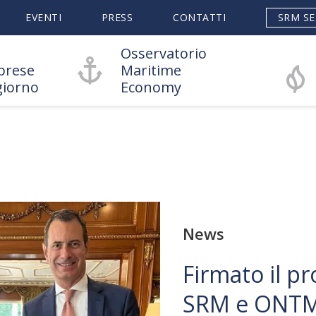
EVENTI
PRESS
CONTATTI
SRM SE
Osservatorio
prese
Maritime
giorno
Economy
News
Firmato il pr
SRM e ONTM: