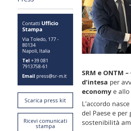
Ufficio
Contatti
Stampa
Via Toledo, 177 -
80134
Napoli, Italia
Tel
+39 081
7913758-61
SRM e ONTM – O
Email
press@sr-m.it
d’intesa
per avv
economy
e allo
Scarica press kit
L’accordo nasce 
del Paese e per 
Ricevi comunicati
sostenibilità am
stampa