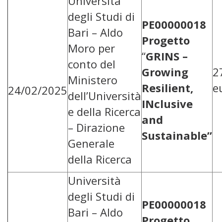
Università
degli Studi di
PE00000018
Bari – Aldo
Progetto
Moro per
“
GRINS –
conto del
Growing
2
Ministero
Resilient,
e
24/02/2025
dell’Università
INclusive
e della Ricerca
and
– Dirazione
Sustainable”
Generale
della Ricerca
Università
degli Studi di
PE00000018
Bari – Aldo
Progetto