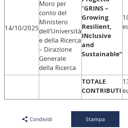
Moro per
“
GRINS –
conto del
Growing
1
Ministero
Resilient,
e
14/10/2025
dell’Università
INclusive
e della Ricerca
and
– Dirazione
Sustainable”
Generale
della Ricerca
TOTALE
1
CONTRIBUTI
e
Condividi
Stampa