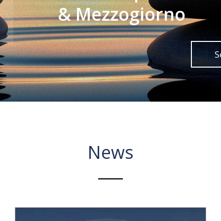
& Mezzogiorno
S
News