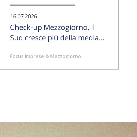
16.07.2026
Check-up Mezzogiorno, il
Sud cresce più della media
italiana: pil +8,3% dal 2019,
Focus Imprese & Mezzogiorno
traino da investimenti e
lavoro