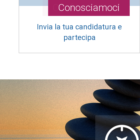
Confrontiamoci
Conosciamoci
Incontriamoci
Candidati
Invia la tua candidatura e
Invia la tua candidatura e
Invia la tua candidatura e
partecipa
partecipa
partecipa