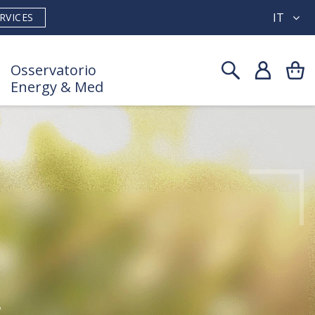
IT
RVICES
Osservatorio
Energy & Med
r