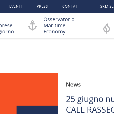
EVENTI
PRESS
CONTATTI
SRM SE
Osservatorio
prese
Maritime
giorno
Economy
News
25 giugno nu
CALL RASSE