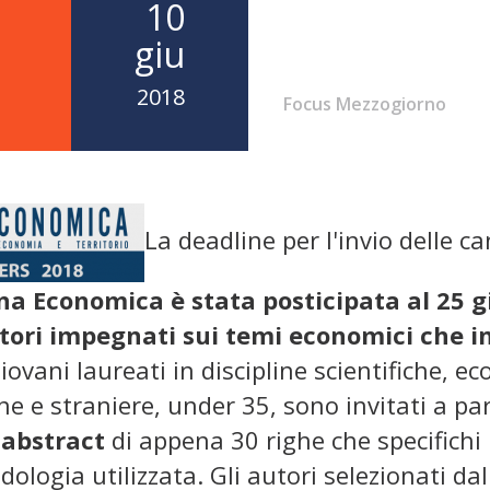
10
giu
2018
Focus Mezzogiorno
La deadline per l'invio delle 
na Economica è stata posticipata al 25 g
tori impegnati sui temi economici che int
Giovani laureati in discipline scientifiche, 
ane e straniere, under 35, sono invitati a p
n
abstract
di appena 30 righe che specifichi il 
dologia utilizzata. Gli autori selezionati d