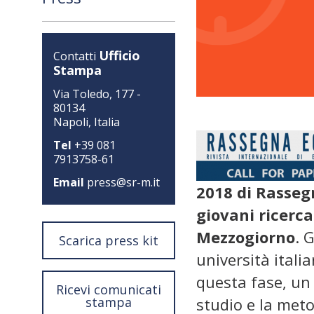
Ufficio
Contatti
Stampa
Via Toledo, 177 -
80134
Napoli, Italia
Tel
+39 081
7913758-61
Email
press@sr-m.it
2018 di Rasseg
giovani ricerca
Mezzogiorno
. 
Scarica press kit
università itali
questa fase, u
Ricevi comunicati
stampa
studio e la meto