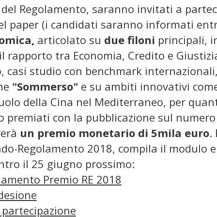
i del Regolamento, saranno invitati a parte
l paper (i candidati saranno informati entro 
omica,
articolato su
due filoni
principali, i
i il rapporto tra Economia, Credito e Giustiz
 casi studio con benchmark internazionali, m
one
"Sommerso"
e su ambiti innovativi come 
 ruolo della Cina nel Mediterraneo, per quant
o premiati con la pubblicazione sul numero 
everà
un premio monetario di 5mila euro
.
ando-Regolamento 2018, compila il modulo e
ntro il 25 giugno prossimo:
lamento Premio RE 2018
desione
partecipazione