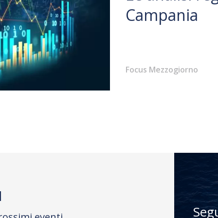
Campania
Focus Mezzogiorno
M
Seg
rossimi eventi