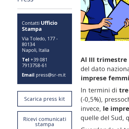
Ufficio
Contatti
Stampa
Via Toledo, 177 -
80134
Napoli, Italia
Al III trimest
Tel
+39 081
7913758-61
del dato nazion
Email
press@sr-m.it
imprese femmi
In termini di
tr
(-0,5%), presso
Scarica press kit
invece,
le impr
quelle del Sud, 
Ricevi comunicati
stampa