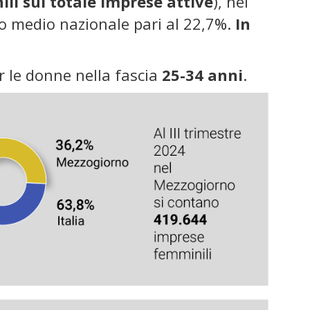
li sul totale imprese attive
), nel
lo medio nazionale pari al 22,7%.
In
 le donne nella fascia
25-34 anni
.