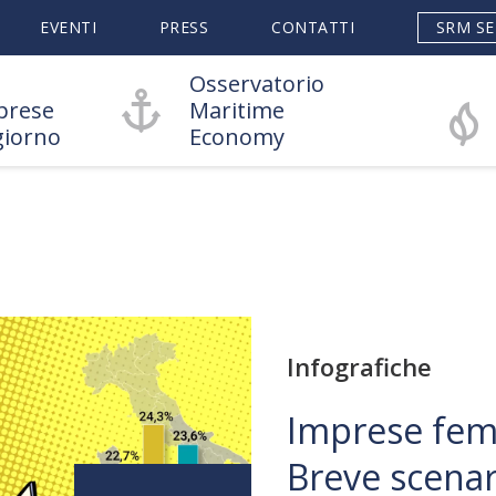
EVENTI
PRESS
CONTATTI
SRM SE
Osservatorio
prese
Maritime
giorno
Economy
Infografiche
Imprese femm
Breve scenari