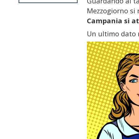
Guardando al ta
Mezzogiorno si r
Campania si at
Un ultimo dato r