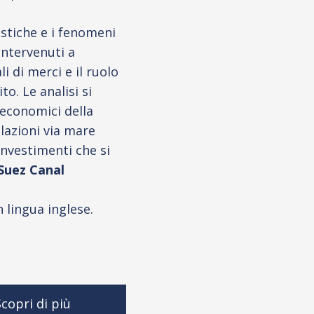
istiche e i fenomeni
intervenuti a
i di merci e il ruolo
o. Le analisi si
 economici della
elazioni via mare
investimenti che si
Suez Canal
 lingua inglese.
copri di più