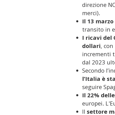
direzione NO
merci).
Il 13 marzo 
transito in 
I ricavi del
dollari
, con
incrementi t
dal 2023 ult
Secondo l’in
l’Italia è s
seguire Spag
Il 22% delle
europei. L'E
Il
settore m