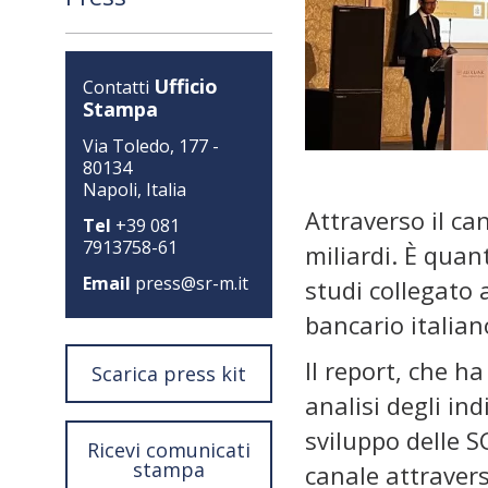
Ufficio
Contatti
Stampa
Via Toledo, 177 -
80134
Napoli, Italia
Attraverso il ca
Tel
+39 081
7913758-61
miliardi. È qua
Email
press@sr-m.it
studi collegato
bancario italian
Il report, che h
Scarica press kit
analisi degli ind
sviluppo delle S
Ricevi comunicati
stampa
canale attravers