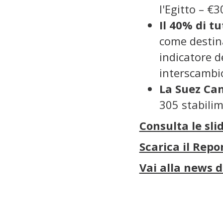
l'Egitto – €
Il 40% di t
come destina
indicatore d
interscambio
La Suez Ca
305 stabilim
Consulta le sli
Scarica il Repo
Vai alla news d