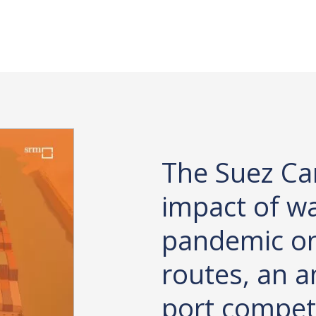
The Suez Ca
impact of w
pandemic on
routes, an a
port compet