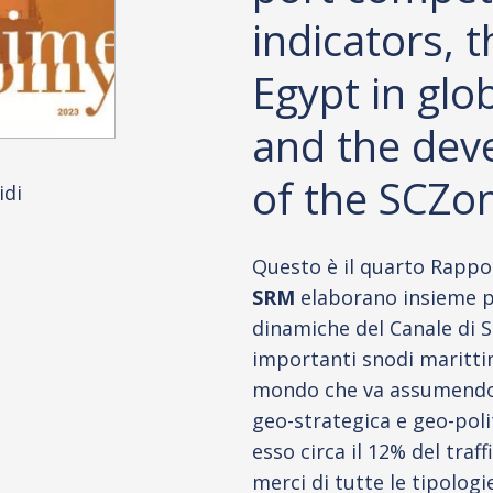
indicators, t
Egypt in glo
and the dev
of the SCZo
idi
Questo è il quarto Rapp
SRM
elaborano insieme p
dinamiche del Canale di S
importanti snodi marittim
mondo che va assumendo
geo-strategica e geo-pol
esso circa il 12% del traff
merci di tutte le tipologi