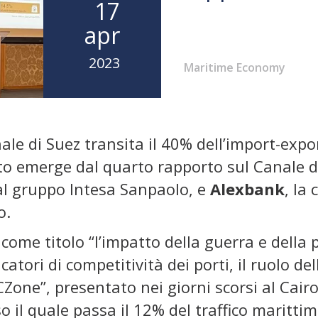
17
apr
2023
Maritime Economy
nale di Suez transita il 40% dell’import-expo
nto emerge dal quarto rapporto sul Canale 
 al gruppo Intesa Sanpaolo, e
Alexbank
, la
o.
a come titolo “l’impatto della guerra e della
icatori di competitività dei porti, il ruolo d
CZone”, presentato nei giorni scorsi al Cai
o il quale passa il 12% del traffico maritti