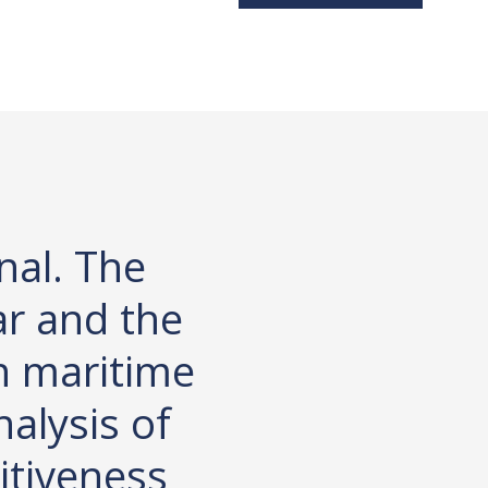
nal. The
ar and the
 maritime
nalysis of
itiveness