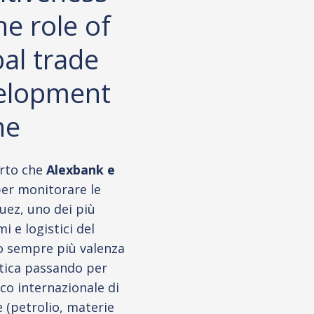
he role of
bal trade
elopment
ne
orto che
Alexbank e
er monitorare le
uez, uno dei più
i e logistici del
 sempre più valenza
itica passando per
ico internazionale di
e (petrolio, materie