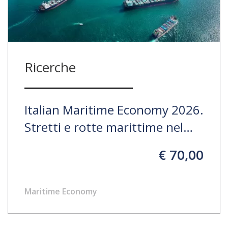
Ricerche
Italian Maritime Economy 2026.
Stretti e rotte marittime nel
nuovo scenario globale. La
€ 70,00
centralità del Mediterraneo tra
crescente competizione e
Maritime Economy
cambiamenti delle catene
logistico-portuali