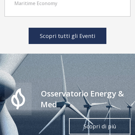
Challenges, and Inequality
Maritime Economy
Scopri tutti gli Eventi
Osservatorio Energy &
Med
Scopri di più