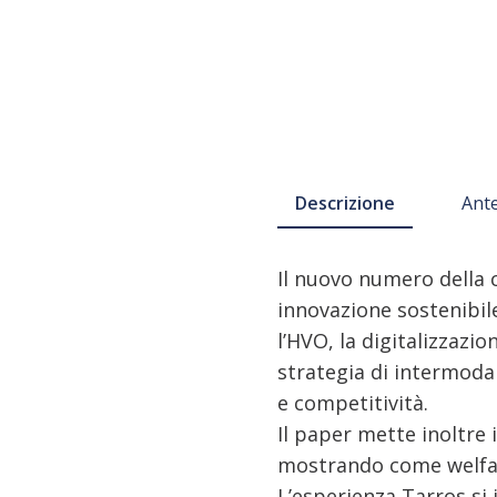
Descrizione
Ant
Il nuovo numero della 
innovazione sostenibil
l’HVO, la digitalizzazi
strategia di intermodal
e competitività.
Il paper mette inoltre 
mostrando come welfare
L’esperienza Tarros si 