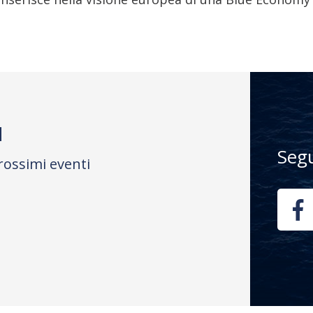
M
Seg
rossimi eventi