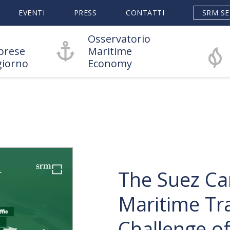
EVENTI
PRESS
CONTATTI
SRM SE
Osservatorio
prese
Maritime
giorno
Economy
The Suez Can
Maritime Tra
Challenge of