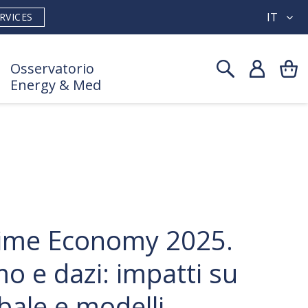
IT
RVICES
Osservatorio
Energy & Med
itime Economy 2025.
o e dazi: impatti su
bale e modelli