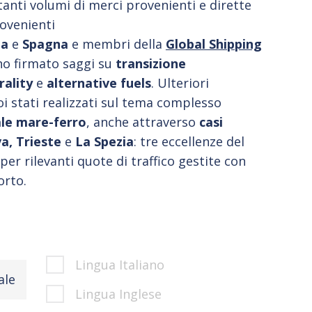
nti volumi di merci provenienti e dirette
rovenienti
ia
e
Spagna
e
membri della
Global Shipping
o firmato saggi su
transizione
rality
e
alternative fuels
. Ulteriori
 stati realizzati sul tema complesso
le mare-ferro
, anche attraverso
casi
va, Trieste
e
La Spezia
: tre eccellenze del
per rilevanti quote di traffico gestite con
orto.
Lingua Italiano
ale
Lingua Inglese