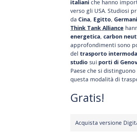
italiani
che hanno importa
verso gli USA. Studiosi p
da
Cina
,
Egitto
,
German
Think Tank Alliance
hann
energetica
,
carbon neut
approfondimenti sono poi
del
trasporto intermoda
studio
sui
porti di Geno
Paese che si distinguono 
questa modalità di trasp
Gratis!
Acquista versione Digit