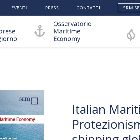
EVENTI
PRESS
CONTATTI
SRM SE
Osservatorio
prese
Maritime
giorno
Economy
Italian Mar
Protezionism
shipping glo