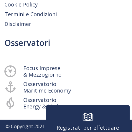
Cookie Policy
Termini e Condizioni
Disclaimer
Osservatori
Focus Imprese
& Mezzogiorno
Osservatorio
Maritime Economy
Osservatorio
Energy & Med
© Copyright 2021-
2026
SRM - Centro Studi e Ricerche -
Registrati per effettuare