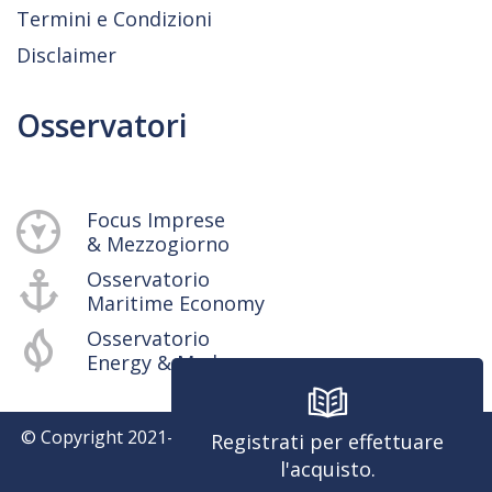
Termini e Condizioni
Disclaimer
Osservatori
Focus Imprese
& Mezzogiorno
Osservatorio
Maritime Economy
Osservatorio
Energy & Med
© Copyright 2021-
2026
SRM - Centro Studi e Ricerche -
Registrati per effettuare
P.iva 04514401217
l'acquisto.
Powered by