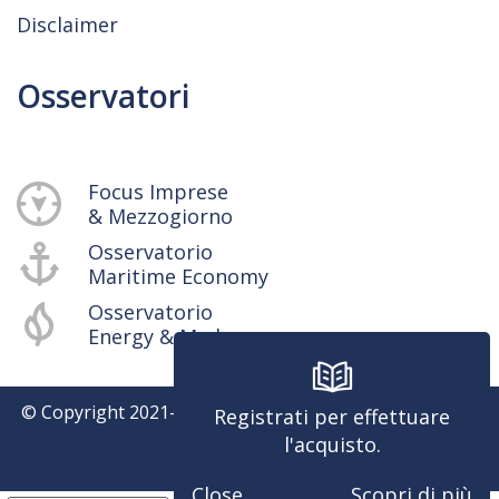
Disclaimer
Osservatori
Focus Imprese
& Mezzogiorno
Osservatorio
Maritime Economy
Osservatorio
Energy & Med
© Copyright 2021-
2026
SRM - Centro Studi e Ricerche -
Registrati per effettuare
P.iva 04514401217
l'acquisto.
Powered by
Close
Scopri di più