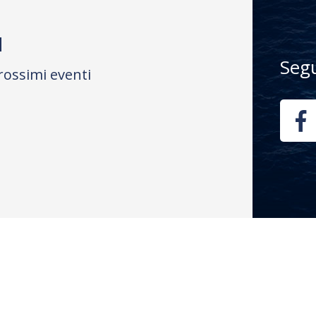
M
Seg
rossimi eventi